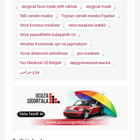
,
surgical face mask with rubber
,
surgical mask
,
Telli cerrahi maske
,
Toptan cerrahi maske Fiyatları
,
Virüs koruma maskesi
,
virüs maskesi lastikli
,
Virus yiyeceklerle bulaşabilir mi
,
Virustan korunmak için ne yapmalıyım
,
Vücut direncinin arttırılması
,
yüz maskesi
,
Yüz Maskesi CE Belgeli
,
хирургическая маска
,
قناع جراحي