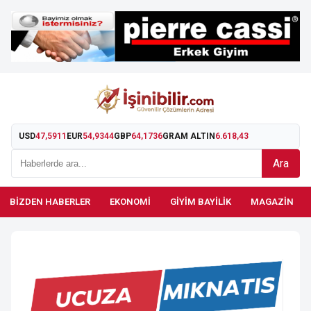
USD
47,5911
EUR
54,9344
GBP
64,1736
GRAM ALTIN
6.618,43
Ara
BIZDEN HABERLER
EKONOMI
GIYIM BAYILIK
MAGAZIN