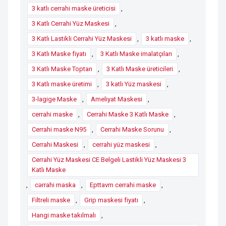
3 katlı cerrahi maske üreticisi
,
3 Katlı Cerrahi Yüz Maskesi
,
3 Katlı Lastikli Cerrahi Yüz Maskesi
,
3 katlı maske
,
3 Katlı Maske fiyatı
,
3 Katlı Maske imalatçıları
,
3 Katlı Maske Toptan
,
3 Katlı Maske üreticileri
,
3 Katlı maske üretimi
,
3 katlı Yüz maskesi
,
3-lagige Maske
,
Ameliyat Maskesi
,
cerrahi maske
,
Cerrahi Maske 3 Katlı Maske
,
Cerrahi maske N95
,
Cerrahi Maske Sorunu
,
Cerrahi Maskesi
,
cerrahi yüz maskesi
,
Cerrahi Yüz Maskesi CE Belgeli Lastikli Yüz Maskesi 3
Katlı Maske
,
cərrahi maska
,
Epttavm cerrahi maske
,
Filtreli maske
,
Grip maskesi fiyatı
,
Hangi maske takılmalı
,