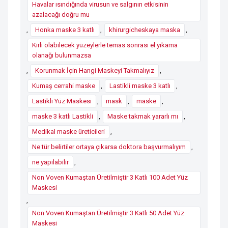
Havalar ısındığında virusun ve salgının etkisinin
azalacağı doğru mu
,
Honka maske 3 katlı
,
khirurgicheskaya maska
,
Kirli olabilecek yüzeylerle temas sonrası el yıkama
olanağı bulunmazsa
,
Korunmak İçin Hangi Maskeyi Takmalıyız
,
Kumaş cerrahi maske
,
Lastikli maske 3 katlı
,
Lastikli Yüz Maskesi
,
mask
,
maske
,
maske 3 katlı Lastikli
,
Maske takmak yararlı mı
,
Medikal maske üreticileri
,
Ne tür belirtiler ortaya çıkarsa doktora başvurmalıyım
,
ne yapılabilir
,
Non Voven Kumaştan Üretilmiştir 3 Katlı 100 Adet Yüz
Maskesi
,
Non Voven Kumaştan Üretilmiştir 3 Katlı 50 Adet Yüz
Maskesi