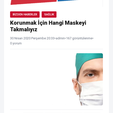
BIZDEN HABERLER
SAĞLIK
Korunmak İçin Hangi Maskeyi
Takmalıyız
30 Nisan 2020 Perşembe 20:33
•
admin
•
167 görüntülenme
•
0 yorum