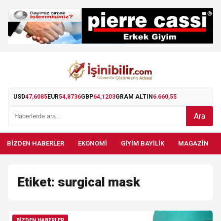
USD
47,6085
EUR
54,8736
GBP
64,1203
GRAM ALTIN
6.660,55
Ara
BIZDEN HABERLER
EKONOMI
GIYIM BAYILIK
MAGAZIN
Etiket:
surgical mask
BIZDEN HABERLER