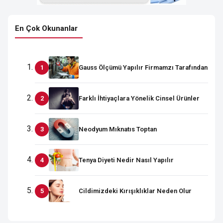
En Çok Okunanlar
Gauss Ölçümü Yapılır Firmamzı Tarafından
Farklı İhtiyaçlara Yönelik Cinsel Ürünler
Neodyum Mıknatıs Toptan
Tenya Diyeti Nedir Nasıl Yapılır
Cildimizdeki Kırışıklıklar Neden Olur