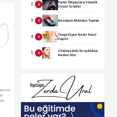
Farklı İhtiyaçlara Yönelik
Cinsel Ürünler
Neodyum Mıknatıs Toptan
Tenya Diyeti Nedir Nasıl
Yapılır
Cildimizdeki Kırışıklıklar
Neden Olur
yaz non-
ir.
maz.