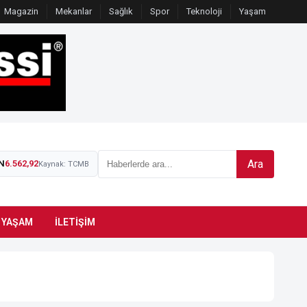
Magazin
Mekanlar
Sağlık
Spor
Teknoloji
Yaşam
Ara
N
6.562,92
Kaynak: TCMB
YAŞAM
İLETIŞIM