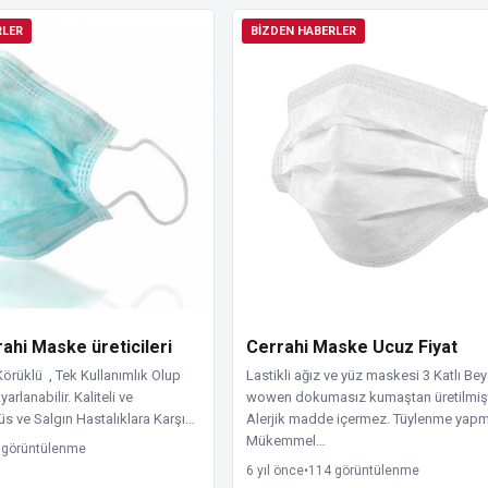
RLER
BIZDEN HABERLER
rahi Maske üreticileri
Cerrahi Maske Ucuz Fiyat
ı Körüklü , Tek Kullanımlık Olup
Lastikli ağız ve yüz maskesi 3 Katlı Be
rlanabilir. Kaliteli ve
wowen dokumasız kumaştan üretilmişt
üs ve Salgın Hastalıklara Karşı…
Alerjik madde içermez. Tüylenme yap
Mükemmel…
 görüntülenme
6 yıl önce
•
114 görüntülenme