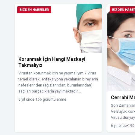
BIZDEN HABERLER
BIZDEN HABE
Korunmak İçin Hangi Maskeyi
Takmalıyız
Virustan korunmak için ne yapmalıyım ? Virus
temel olarak, enfeksiyona yakalanan bireylerin
nefeslerinden (ağızlarından, burunlarından)
saçılan parçacıklarla yayılmaktadır.…
Cerrahi M
6 yıl önce
•
166 görüntülenme
Son Zamanlard
Ve Büyük kork
Virüsü dünyay
6 yıl önce
•
190