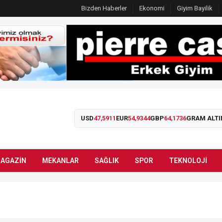
Bizden Haberler
Ekonomi
Giyim Bayilik
USD
47,5911
EUR
54,9344
GBP
64,1736
GRAM ALTI
AGAZIN
MEKANLAR
SAĞLIK
SPOR
TEKNOLOJI