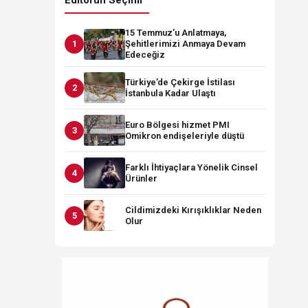
Editörün Seçimi
15 Temmuz’u Anlatmaya,
Şehitlerimizi Anmaya Devam
Edeceğiz
Türkiye’de Çekirge İstilası
İstanbula Kadar Ulaştı
Euro Bölgesi hizmet PMI
Omikron endişeleriyle düştü
Farklı İhtiyaçlara Yönelik Cinsel
Ürünler
Cildimizdeki Kırışıklıklar Neden
Olur