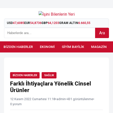
USD
47,6085
EUR
54,8736
GBP
64,1203
GRAM ALTIN
6.660,55
Ara
BIZDEN HABERLER
EKONOMI
GIYIM BAYILIK
MAGAZIN
BIZDEN HABERLER
SAĞLIK
Farklı İhtiyaçlara Yönelik Cinsel
Ürünler
12 Kasım 2022 Cumartesi 11:18
•
admin
•
431 görüntülenme
•
0 yorum