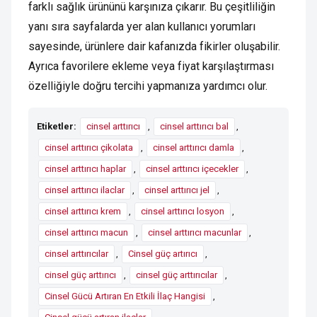
farklı sağlık ürününü karşınıza çıkarır. Bu çeşitliliğin
yanı sıra sayfalarda yer alan kullanıcı yorumları
sayesinde, ürünlere dair kafanızda fikirler oluşabilir.
Ayrıca favorilere ekleme veya fiyat karşılaştırması
özelliğiyle doğru tercihi yapmanıza yardımcı olur.
Etiketler:
cinsel arttırıcı
,
cinsel arttırıcı bal
,
cinsel arttırıcı çikolata
,
cinsel arttırıcı damla
,
cinsel arttırıcı haplar
,
cinsel arttırıcı içecekler
,
cinsel arttırıcı ilaclar
,
cinsel arttırıcı jel
,
cinsel arttırıcı krem
,
cinsel arttırıcı losyon
,
cinsel arttırıcı macun
,
cinsel arttırıcı macunlar
,
cinsel arttırıcılar
,
Cinsel güç artırıcı
,
cinsel güç arttırıcı
,
cinsel güç arttırıcılar
,
Cinsel Gücü Artıran En Etkili İlaç Hangisi
,