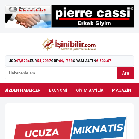
USD
47,5736
EUR
54,9087
GBP
64,1778
GRAM ALTIN
6.523,67
Ara
BIZDEN HABERLER
EKONOMI
GIYIM BAYILIK
MAGAZIN