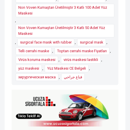
Non Voven Kumaştan Üretilmiştir 3 Katlı 100 Adet Yüz
Maskesi
,
Non Voven Kumaştan Üretilmiştir 3 Katlı 50 Adet Yüz
Maskesi
,
surgical face mask with rubber
,
surgical mask
,
Telli cerrahi maske
,
Toptan cerrahi maske Fiyatları
,
Virüs koruma maskesi
,
virüs maskesi lastikli
,
yüz maskesi
,
Yüz Maskesi CE Belgeli
,
хирургическая маска
,
قناع جراحي