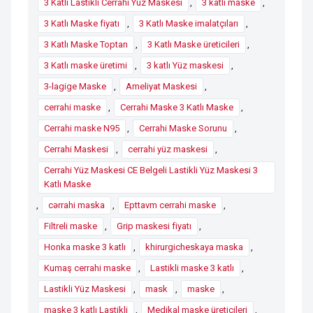
3 Katlı Lastikli Cerrahi Yüz Maskesi
,
3 katlı maske
,
3 Katlı Maske fiyatı
,
3 Katlı Maske imalatçıları
,
3 Katlı Maske Toptan
,
3 Katlı Maske üreticileri
,
3 Katlı maske üretimi
,
3 katlı Yüz maskesi
,
3-lagige Maske
,
Ameliyat Maskesi
,
cerrahi maske
,
Cerrahi Maske 3 Katlı Maske
,
Cerrahi maske N95
,
Cerrahi Maske Sorunu
,
Cerrahi Maskesi
,
cerrahi yüz maskesi
,
Cerrahi Yüz Maskesi CE Belgeli Lastikli Yüz Maskesi 3
Katlı Maske
,
cərrahi maska
,
Epttavm cerrahi maske
,
Filtreli maske
,
Grip maskesi fiyatı
,
Honka maske 3 katlı
,
khirurgicheskaya maska
,
Kumaş cerrahi maske
,
Lastikli maske 3 katlı
,
Lastikli Yüz Maskesi
,
mask
,
maske
,
maske 3 katlı Lastikli
,
Medikal maske üreticileri
,