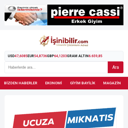
USD
47,6085
EUR
54,8736
GBP
64,1203
GRAM ALTIN
6.659,85
Ara
BIZDEN HABERLER
EKONOMI
GIYIM BAYILIK
MAGAZIN