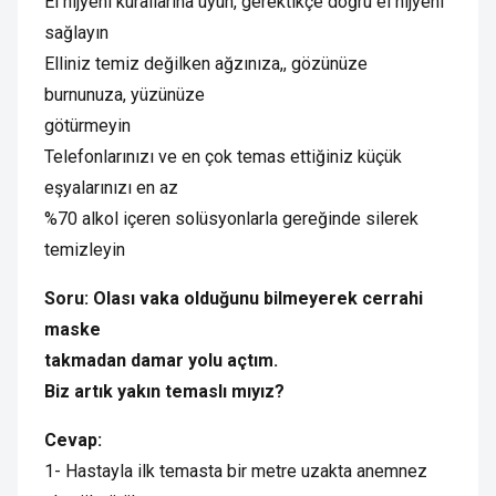
El hijyeni kurallarına uyun, gerektikçe doğru el hijyeni
sağlayın
Elliniz temiz değilken ağzınıza,, gözünüze
burnunuza, yüzünüze
götürmeyin
Telefonlarınızı ve en çok temas ettiğiniz küçük
eşyalarınızı en az
%70 alkol içeren solüsyonlarla gereğinde silerek
temizleyin
Soru: Olası vaka olduğunu bilmeyerek cerrahi
maske
takmadan damar yolu açtım.
Biz artık yakın temaslı mıyız?
Cevap:
1- Hastayla ilk temasta bir metre uzakta anemnez