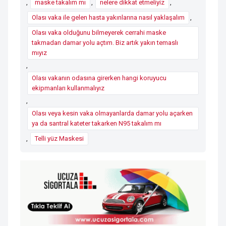
,
maske takalım mı
,
nelere dikkat etmeliyiz
,
Olası vaka ile gelen hasta yakınlarına nasıl yaklaşalım
,
Olası vaka olduğunu bilmeyerek cerrahi maske
takmadan damar yolu açtım. Biz artık yakın temaslı
mıyız
,
Olası vakanın odasına girerken hangi koruyucu
ekipmanları kullanmalıyız
,
Olası veya kesin vaka olmayanlarda damar yolu açarken
ya da santral kateter takarken N95 takalım mı
,
Telli yüz Maskesi