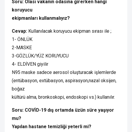
Soru: Olası vakanın odasına girerken hangi
koruyucu
ekipmanları kullanmalıyız?
Cevap:
Kullanılacak koruyucu ekipman sırası ile ;
1- ÖNLÜK
2-MASKE
3-GÖZLÜK/YÜZ KORUYUCU
4- ELDİVEN giyilir
N95 maske sadece aerosol oluşturacak işlemlerde
(entübasyon, extübasyon, aspirasyon,nazal oksijen,
boğaz
kültürü alma, bronkoskopi, endoskopi vs.) kullanılır.
Soru: COVİD-19 dış ortamda üzün süre yaşıyor
mu?
Yapılan hastane temizliği yeterli mi?