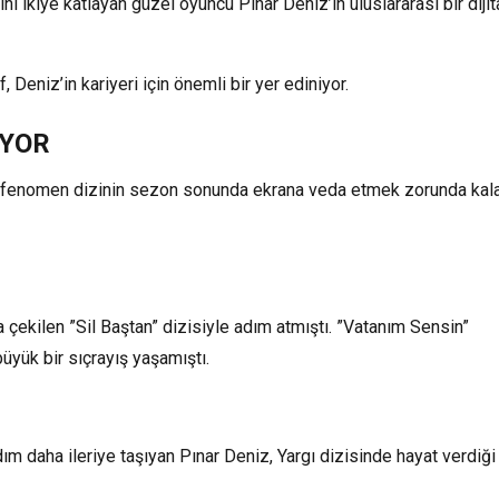
ni ikiye katlayan güzel oyuncu Pınar Deniz’in uluslararası bir dijit
 Deniz’in kariyeri için önemli bir yer ediniyor.
ÜYOR
e, fenomen dizinin sezon sonunda ekrana veda etmek zorunda kal
 çekilen ”Sil Baştan” dizisiyle adım atmıştı. ”Vatanım Sensin”
büyük bir sıçrayış yaşamıştı.
dım daha ileriye taşıyan Pınar Deniz, Yargı dizisinde hayat verdiği