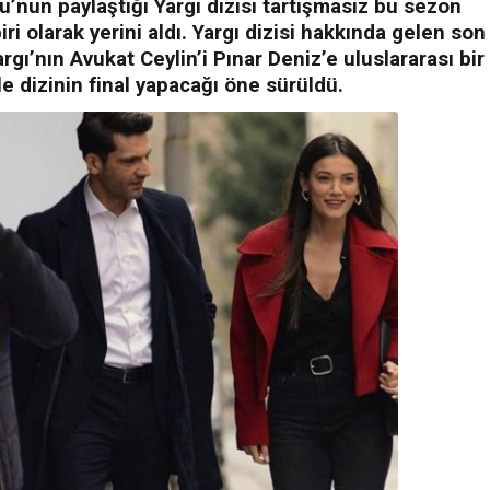
u’nun paylaştığı Yargı dizisi tartışmasız bu sezon
ri olarak yerini aldı. Yargı dizisi hakkında gelen son
rgı’nın Avukat Ceylin’i Pınar Deniz’e uluslararası bir
le dizinin final yapacağı öne sürüldü.