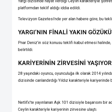
Yargı dizisinde hayat verdiği Ceylin karakteriyle şöhreti
platformdan teklif aldığı iddia edildi.
Televizyon Gazetesi’nde yer alan habere göre; bu teklif,
YARGI’NIN FİNALİ YAKIN GÖZÜK
Pnar Deniz’in söz konusu teklifi kabul etmesi halind
belirtildi.
KARİYERİNİN ZİRVESİNİ YAŞIYOR
28 yaşındaki oyuncu, oyunculuğa ilk olarak 2014 yılında
dizisinde canlandırdığı Yıldız karakteriyle kariyerinde 
Netlifx’te yayınlanan Aşk 101 dizisiyle başarısını bir a
Ceylin karakteriyle kariyerinin zirvesine ulaştı.