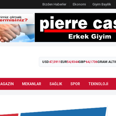
Bizden Haberler
Ekonomi
Giyim Bayilik
USD
47,5911
EUR
54,9344
GBP
64,1736
GRAM ALTI
AGAZIN
MEKANLAR
SAĞLIK
SPOR
TEKNOLOJI