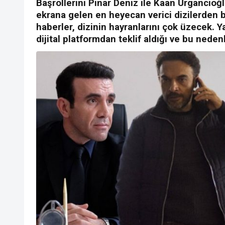
Başrollerini Pınar Deniz ile Kaan Urgancıoğl
ekrana gelen en heyecan verici dizilerden bi
haberler, dizinin hayranlarını çok üzecek. Ya
dijital platformdan teklif aldığı ve bu neden