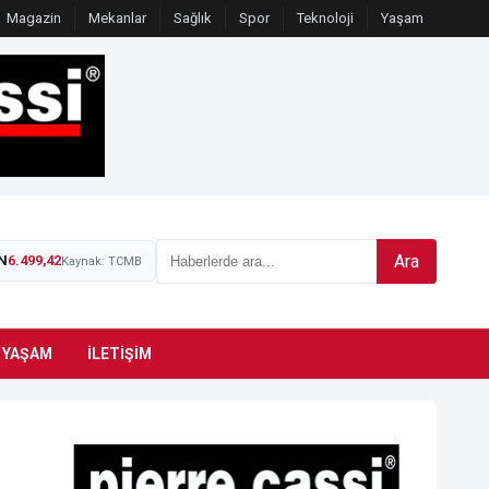
Magazin
Mekanlar
Sağlık
Spor
Teknoloji
Yaşam
Ara
N
6.499,42
Kaynak: TCMB
YAŞAM
İLETIŞIM