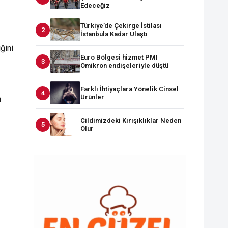
Edeceğiz
Türkiye’de Çekirge İstilası
İstanbula Kadar Ulaştı
ğini
Euro Bölgesi hizmet PMI
Omikron endişeleriyle düştü
Farklı İhtiyaçlara Yönelik Cinsel
Ürünler
n
Cildimizdeki Kırışıklıklar Neden
Olur