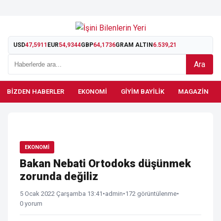
USD
47,5911
EUR
54,9344
GBP
64,1736
GRAM ALTIN
6.539,21
Ara
BIZDEN HABERLER
EKONOMI
GIYIM BAYILIK
MAGAZIN
EKONOMI
Bakan Nebati Ortodoks düşünmek
zorunda değiliz
5 Ocak 2022 Çarşamba 13:41
•
admin
•
172 görüntülenme
•
0 yorum