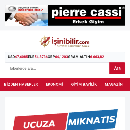
USD
47,6085
EUR
54,8736
GBP
64,1203
GRAM ALTIN
6.663,82
Ara
BIZDEN HABERLER
EKONOMI
GIYIM BAYILIK
MAGAZIN