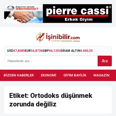
USD
47,6085
EUR
54,8736
GBP
64,1203
GRAM ALTIN
6.660,55
Ara
BIZDEN HABERLER
EKONOMI
GIYIM BAYILIK
MAGAZIN
Etiket:
Ortodoks düşünmek
zorunda değiliz