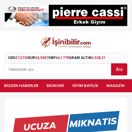
USD
47,5736
EUR
54,9087
GBP
64,1778
GRAM ALTIN
6.538,21
Ara
BIZDEN HABERLER
EKONOMI
GIYIM BAYILIK
MAGAZIN