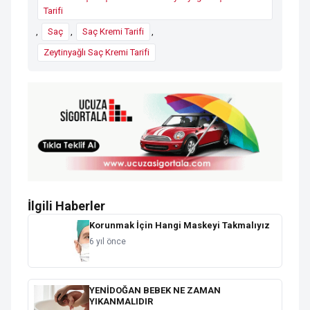
Tarifi
,
Saç
,
Saç Kremi Tarifi
,
Zeytinyağlı Saç Kremi Tarifi
İlgili Haberler
Korunmak İçin Hangi Maskeyi Takmalıyız
6 yıl önce
YENİDOĞAN BEBEK NE ZAMAN
YIKANMALIDIR