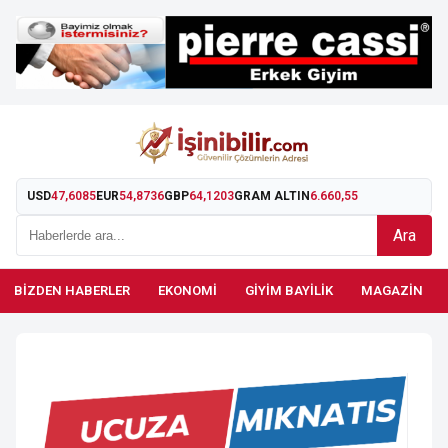
USD
47,6085
EUR
54,8736
GBP
64,1203
GRAM ALTIN
6.660,55
Ara
BIZDEN HABERLER
EKONOMI
GIYIM BAYILIK
MAGAZIN