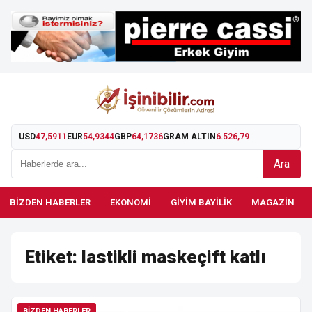
USD
47,5911
EUR
54,9344
GBP
64,1736
GRAM ALTIN
6.526,79
Ara
BIZDEN HABERLER
EKONOMI
GIYIM BAYILIK
MAGAZIN
Etiket:
lastikli maskeçift katlı
BIZDEN HABERLER