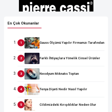
En Çok Okunanlar
Gauss Ölçümü Yapılır Firmamzı Tarafından
Farklı İhtiyaçlara Yönelik Cinsel Ürünler
Neodyum Mıknatıs Toptan
Tenya Diyeti Nedir Nasıl Yapılır
Cildimizdeki Kırışıklıklar Neden Olur