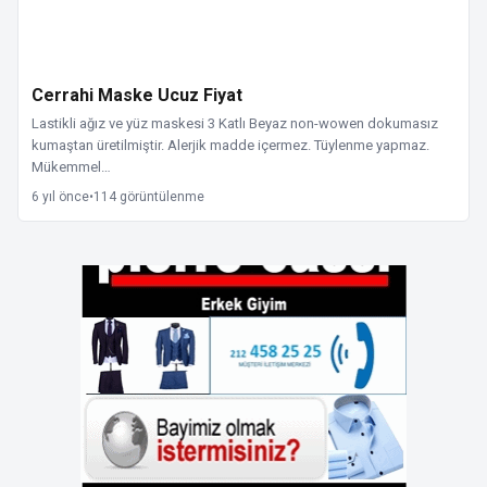
Cerrahi Maske Ucuz Fiyat
Lastikli ağız ve yüz maskesi 3 Katlı Beyaz non-wowen dokumasız
kumaştan üretilmiştir. Alerjik madde içermez. Tüylenme yapmaz.
Mükemmel…
6 yıl önce
•
114 görüntülenme