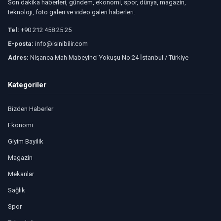
Son dakika haberleri, gündem, ekonomi, spor, dünya, magazin,
teknoloji, foto galeri ve video galeri haberleri.
Tel:
+90 212 458 25 25
E-posta:
info@isinibilir.com
Adres:
Nişanca Mah Mabeyinci Yokuşu No:24 İstanbul / Türkiye
Kategoriler
Bizden Haberler
Ekonomi
Giyim Bayilik
Magazin
Mekanlar
Sağlık
Spor