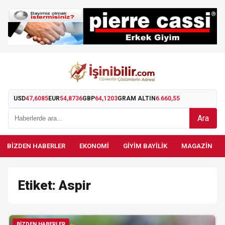
USD
47,6085
EUR
54,8736
GBP
64,1203
GRAM ALTIN
6.660,55
Ara
BIZDEN HABERLER
EKONOMI
GIYIM BAYILIK
MAGAZIN
Etiket:
Aspir
BIZDEN HABERLER